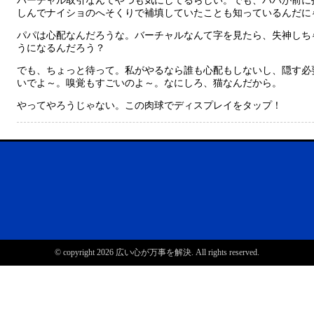
バーチャル取引なんてやつも気にしてるらしい。でも、パパが前に
しんでナイショのへそくりで補填していたことも知っているんだに
パパは心配なんだろうな。バーチャルなんて字を見たら、失神しちゃ
うになるんだろう？
でも、ちょっと待って。私がやるなら誰も心配もしないし、隠す必
いでよ～。嗅覚もすごいのよ～。なにしろ、猫なんだから。
やってやろうじゃない。この肉球でディスプレイをタップ！
© copyright 2026 広い心が万事を解決. All rights reserved.