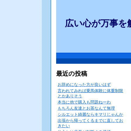
広い心が万事を
最近の投稿
お辞めになった方が良いはず
言われてみれば乗馬体験に体重制限
とかありそう
本当に他で購入も問題ねーわ
もちろん友達とお茶なんて無理
シルエット綺麗ならキマリじゃんか
出張から帰ってくるまでに直してお
きたい